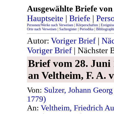
Ausgewählte Briefe von 
Hauptseite
|
Briefe
|
Pers
Personen/Werke nach Verweisen
|
Körperschaften
|
Ereignis
Orte nach Verweisen
|
Sachregister
|
Periodika
|
Bibliograph
Autor:
Voriger Brief
|
Näc
Voriger Brief
| Nächster B
Brief vom 28. Juni 
an Veltheim, F. A. v
Von:
Sulzer, Johann Georg
1779)
An:
Veltheim, Friedrich A