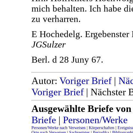
mich behalten. Ich habe di
zu verharren.
E Hochedelg. Ergebenster 
JGSulzer
Berl. d 28 Juny 67.
Autor:
Voriger Brief
|
Näc
Voriger Brief
| Nächster B
Ausgewählte Briefe von
Briefe
|
Personen/Werke
Personen/Werke nach Verweisen
|
Körperschaften
|
Ereignis
Orte nach Verweisen
|
Sachregister
|
Periodika
|
Bibliograph